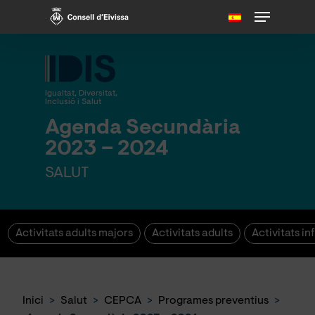
Skip
Menu
to
main
content
Igualtat, Diversitat,
Inclusió i Salut
Agenda Secundària
2023 – 2024
SALUT
Activitats adults majors
Activitats adults
Activitats inf
Inici
>
Salut
>
CEPCA
>
Programes preventius
>