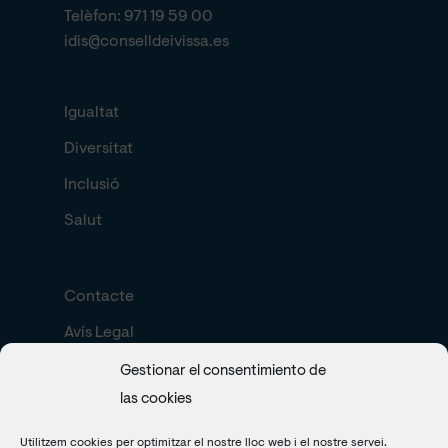
Telèfon:
971 19 59 00
idis@conselldeivissa.es
Igualtat
Diversitat
Inclusió
Salut
Contacte
Avís Legal
Política de cookies
Gestionar el consentimiento de
las cookies
Search
Utilitzem cookies per optimitzar el nostre lloc web i el nostre servei.