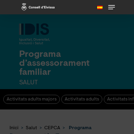
Skip
Menu
to
main
content
Igualtat, Diversitat,
Inclusió i Salut
Programa
d’assessorament
familiar
SALUT
Activitats adults majors
Activitats adults
Activitats inf
Inici
>
Salut
>
CEPCA
>
Programa