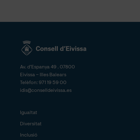
Av. d’Espanya 49 . 07800
Eivissa – Illes Balears
Telèfon:
971 19 59 00
idis@conselldeivissa.es
Igualtat
Diversitat
Inclusió