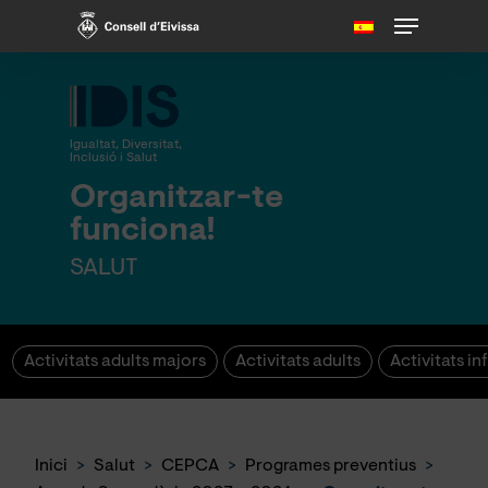
Skip
Menu
to
main
content
Igualtat, Diversitat,
Inclusió i Salut
Organitzar-te
funciona!
SALUT
Activitats adults majors
Activitats adults
Activitats inf
Inici
>
Salut
>
CEPCA
>
Programes preventius
>