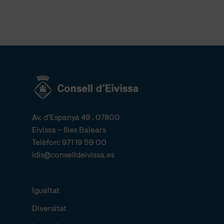
Av. d’Espanya 49 . 07800
Eivissa – Illes Balears
Telèfon:
971 19 59 00
idis@conselldeivissa.es
Igualtat
Diversitat