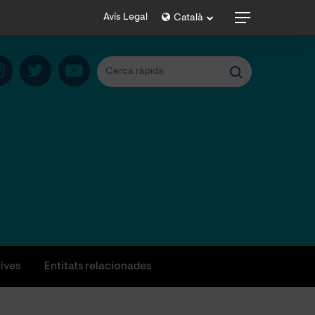
Menu
Avís Legal
Català
tives
Entitats relacionades