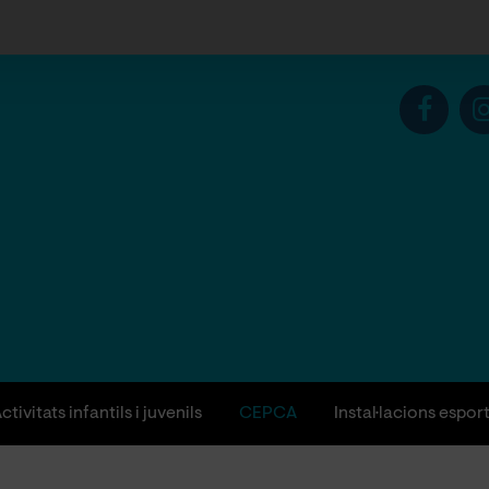
ctivitats infantils i juvenils
CEPCA
Instal·lacions espor