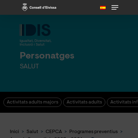
Skip
Menu
to
main
content
Igualtat, Diversitat,
Inclusió i Salut
Personatges
SALUT
Activitats adults majors
Activitats adults
Activitats inf
Inici
>
Salut
>
CEPCA
>
Programes preventius
>