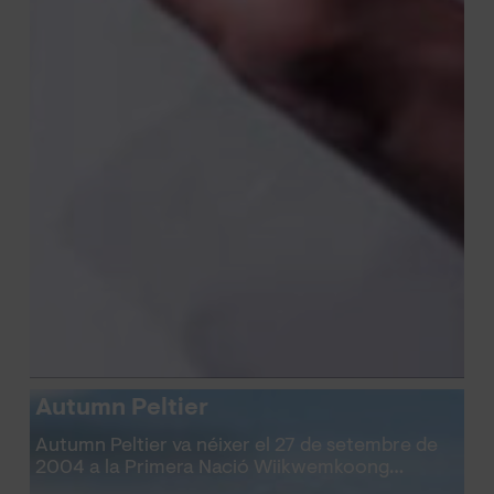
Autumn Peltier
Autumn Peltier va néixer el 27 de setembre de
2004 a la Primera Nació Wiikwemkoong…