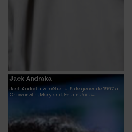
Jack Andraka
Jack Andraka va néixer el 8 de gener de 1997 a
Crownsville, Maryland, Estats Units.…