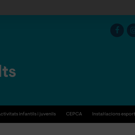
lts
ctivitats infantils i juvenils
CEPCA
Instal·lacions espor