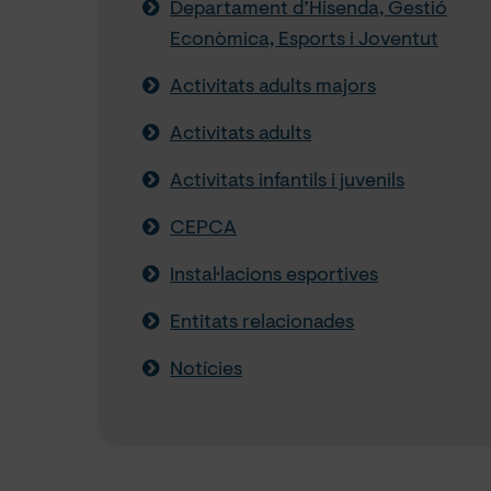
Departament d’Hisenda, Gestió
Econòmica, Esports i Joventut
Activitats adults majors
Activitats adults
Activitats infantils i juvenils
CEPCA
Instal·lacions esportives
Entitats relacionades
Notícies