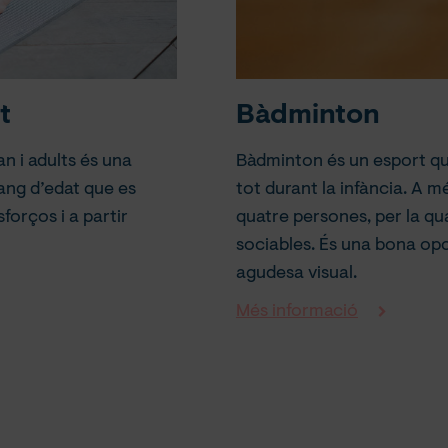
t
Bàdminton
n i adults és una
Bàdminton és un esport que 
rang d’edat que es
tot durant la infància. A m
forços i a partir
quatre persones, per la qu
sociables. És una bona opci
agudesa visual.
Més informació