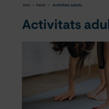
Inici
>
Salut
>
Activitats adults
Activitats adu