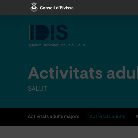
Skip
to
main
content
Igualtat, Diversitat, Inclusió i Salut
Activitats adu
SALUT
Activitats adults majors
Activitats adults
A