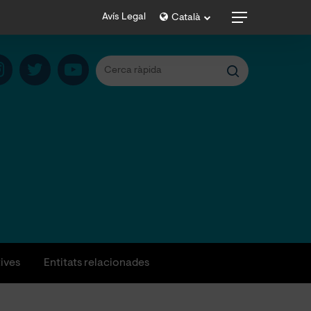
Menu
Avís Legal
Català
tives
Entitats relacionades