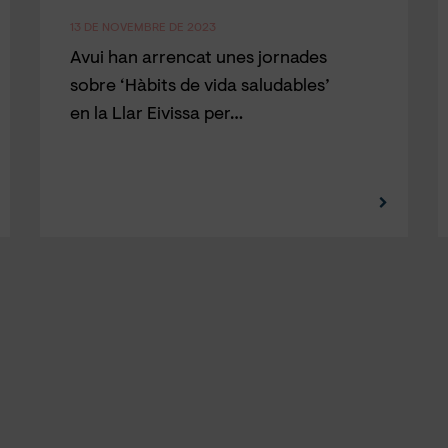
13 DE NOVEMBRE DE 2023
Avui han arrencat unes jornades
sobre ‘Hàbits de vida saludables’
en la Llar Eivissa per…