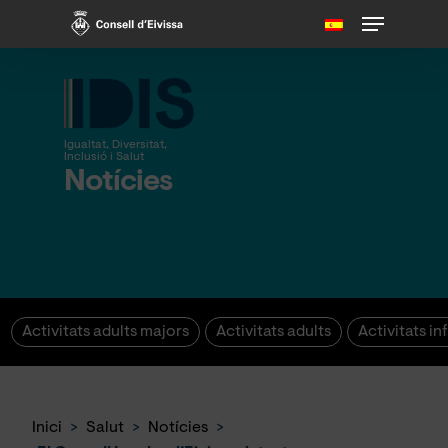
Skip
Menu
to
main
content
Igualtat, Diversitat,
Inclusió i Salut
Notícies
Activitats adults majors
Activitats adults
Activitats inf
Inici
>
Salut
>
Notícies
>