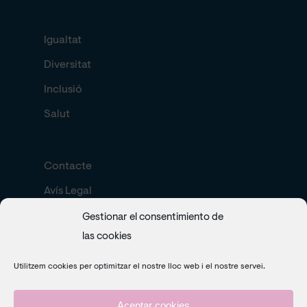
Igualtat
Diversitat
Inclusió
Salut
Contacte
Avís Legal
Política de cookies
Gestionar el consentimiento de
las cookies
Search
Utilitzem cookies per optimitzar el nostre lloc web i el nostre servei.
Aceptar cookies