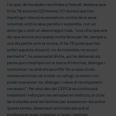
I és que, de les dades recollides a l’estudi, destaca que
hi ha 79 alumnes (22 homes i 57 dones) que han
mantingut relacions sexuals en contra de la seua
voluntat, amb la seua parella o exparella, con un
amic/ga o amb un desconegut/uda, “una xifra que ens
diu que encara ens queda molta feina per fer, perquè a
una illa petita com la nostra, hi ha 79 joves que han
sofert aquesta situació, no és tolerable, no es pot
permetre”, ha assenyalat Alvite, qui ha demanat als
pares que s’impliquin en la tasca d’informar, dialogar i
comunicar-se amb els seus fills “és a casa on els
adolescents han de trobar un refugi, un entorn on
poder expressar-se, dialogar i rebre el recolçament
necessari”. Per això des del CEPCA es continuarà
treballant i reforçant les xerrades en instituts, el cicle
de trobades amb les famílies per assessorar-les sobre
quests temes, dissenyant activitats perquè el
professorat pugui treballar a l’aula i realitzar