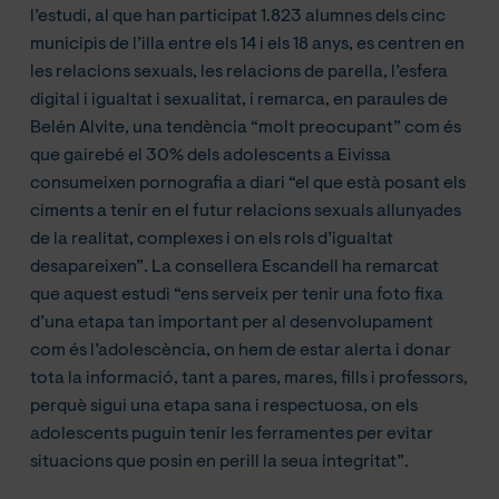
l’estudi, al que han participat 1.823 alumnes dels cinc
municipis de l’illa entre els 14 i els 18 anys, es centren en
les relacions sexuals, les relacions de parella, l’esfera
digital i igualtat i sexualitat, i remarca, en paraules de
Belén Alvite, una tendència “molt preocupant” com és
que gairebé el 30% dels adolescents a Eivissa
consumeixen pornografia a diari “el que està posant els
ciments a tenir en el futur relacions sexuals allunyades
de la realitat, complexes i on els rols d’igualtat
desapareixen”. La consellera Escandell ha remarcat
que aquest estudi “ens serveix per tenir una foto fixa
d’una etapa tan important per al desenvolupament
com és l’adolescència, on hem de estar alerta i donar
tota la informació, tant a pares, mares, fills i professors,
perquè sigui una etapa sana i respectuosa, on els
adolescents puguin tenir les ferramentes per evitar
situacions que posin en perill la seua integritat”.