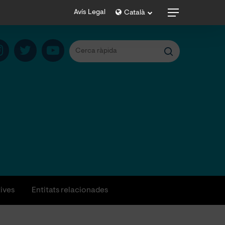
Menu
Avís Legal
Català
tives
Entitats relacionades