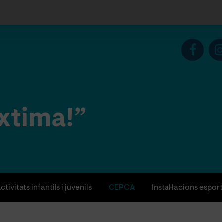
xtima!”
ctivitats infantils i juvenils
CEPCA
Instal·lacions espor