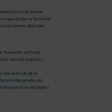
esentacions de Power
deos que ajuden a fomentar
obre els temes abordats.
 per fomentar actituds
ions sexuals segures i
i les actituds de la
lacions de parella, els
mbarassos no desitjats i