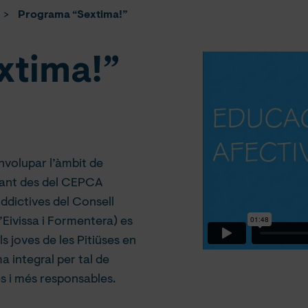
>
Programa “Sextima!”
xtima!”
nvolupar l’àmbit de
, tant des del CEPCA
ddictives del Consell
’Eivissa i Formentera) es
els joves de les Pitiüses en
 integral per tal de
s i més responsables.