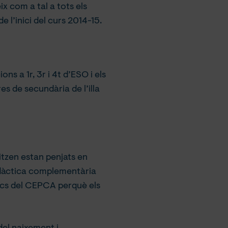
x com a tal a tots els
 l’inici del curs 2014-15.
ns a 1r, 3r i 4t d’ESO i els
es de secundària de l’illa
litzen estan penjats en
idàctica complementària
nics del CEPCA perquè els