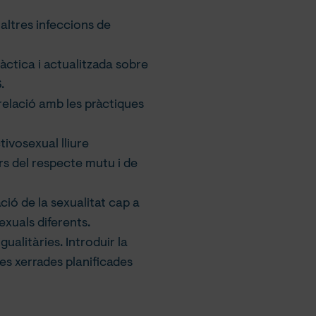
 altres infeccions de
àctica i actualitzada sobre
.
relació amb les pràctiques
ivosexual lliure
ors del respecte mutu i de
ió de la sexualitat cap a
exuals diferents.
ualitàries. Introduir la
les xerrades planificades