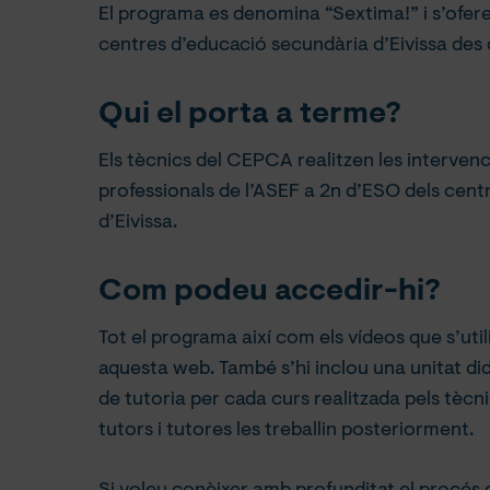
El programa es denomina “Sextima!” i s’oferei
centres d’educació secundària d’Eivissa des de
Qui el porta a terme?
Els tècnics del CEPCA realitzen les intervencio
professionals de l’ASEF a 2n d’ESO dels centr
d’Eivissa.
Com podeu accedir-hi?
Tot el programa així com els vídeos que s’uti
aquesta web. També s’hi inclou una unitat d
de tutoria per cada curs realitzada pels tèc
tutors i tutores les treballin posteriorment.