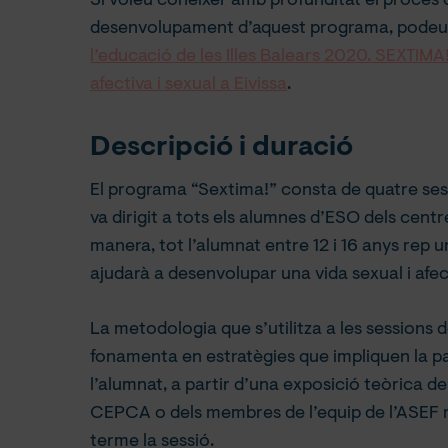
Si voleu conèixer amb profunditat el procés 
desenvolupament d’aquest programa, podeu 
l’educació de les Illes Balears 2020. SEXTIM
afectiva i sexual a Eivissa
.
Descripció i duració
El programa “Sextima!” consta de quatre sess
va dirigit a tots els alumnes d’ESO dels centr
manera, tot l’alumnat entre 12 i 16 anys rep 
ajudarà a desenvolupar una vida sexual i afect
La metodologia que s’utilitza a les sessions
fonamenta en estratègies que impliquen la pa
l’alumnat, a partir d’una exposició teòrica de
CEPCA o dels membres de l’equip de l’ASEF 
terme la sessió.