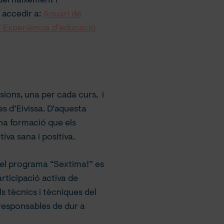
del naixement i
accedir a:
Anuari de
A! Experiència d’educació
ions, una per cada curs, i
es d’Eivissa. D’aquesta
una formació que els
iva sana i positiva.
 del programa “Sextima!” es
rticipació activa de
ls tècnics i tècniques del
responsables de dur a