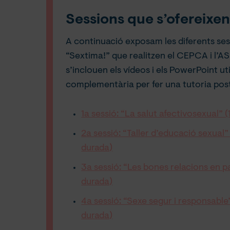
Sessions que s’ofereixe
A continuació exposam les diferents se
“Sextima!” que realitzen el CEPCA i l’AS
s’inclouen els vídeos i els PowerPoint uti
complementària per fer una tutoria post
1a sessió: “La salut afectivosexual” 
2a sessió: “Taller d’educació sexual”
durada)
3a sessió: “Les bones relacions en pa
durada)
4a sessió: “Sexe segur i responsable”
durada)