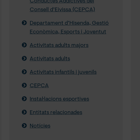
Conductes Addictives del
Consell d’Eivissa (CEPCA)
Departament d’Hisenda, Gestió
Econòmica, Esports i Joventut
Activitats adults majors
Activitats adults
Activitats infantils i juvenils
CEPCA
Instal·lacions esportives
Entitats relacionades
Notícies