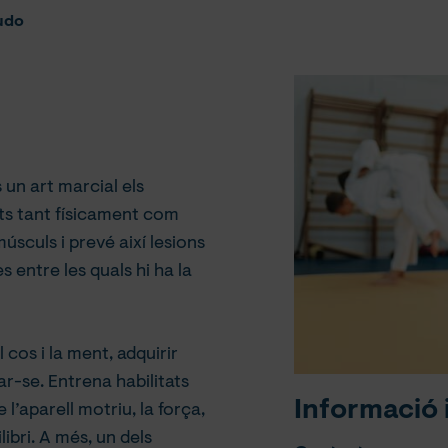
udo
és un art marcial els
tits tant físicament com
úsculs i prevé així lesions
s entre les quals hi ha la
 cos i la ment, adquirir
r-se. Entrena habilitats
Informació 
l’aparell motriu, la força,
ilibri. A més, un dels