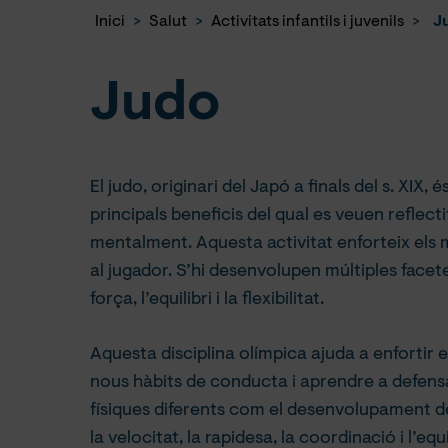
Inici
>
Salut
>
Activitats infantils i juvenils
>
J
Judo
El judo, originari del Japó a finals del s. XIX, 
principals beneficis del qual es veuen reflec
mentalment. Aquesta activitat enforteix els m
al jugador. S’hi desenvolupen múltiples facete
força, l’equilibri i la flexibilitat.
Aquesta disciplina olímpica ajuda a enfortir el
nous hàbits de conducta i aprendre a defensa
físiques diferents com el desenvolupament de 
la velocitat, la rapidesa, la coordinació i l’equ