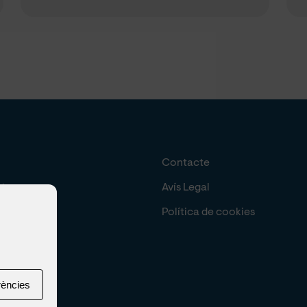
Contacte
at
Avís Legal
Política de cookies
rències