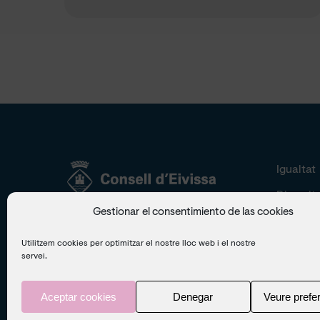
Igualtat
Diversit
Gestionar el consentimiento de las cookies
Av. d’Espanya 49 . 07800
Inclusió
Eivissa – Illes Balears
Utilitzem cookies per optimitzar el nostre lloc web i el nostre
Salut
Telèfon:
971 19 59 00
servei.
idis@conselldeivissa.es
Aceptar cookies
Denegar
Veure prefe