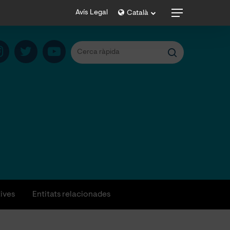
Menu
Avís Legal
Català
tives
Entitats relacionades