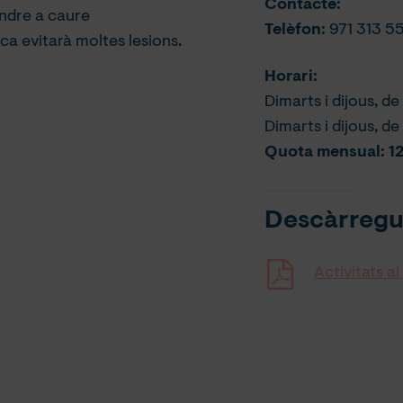
Contacte:
ndre a caure
Telèfon:
971 313 5
ca evitarà moltes lesions.
Horari:
Dimarts i dijous, de 
Dimarts i dijous, de
Quota mensual: 1
Descàrregu
Activitats a