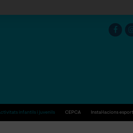
ctivitats infantils i juvenils
CEPCA
Instal·lacions espor