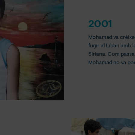
2001
Mohamad va créixer 
fugir al Líban amb l
Siriana. Com passa 
Mohamad no va pode