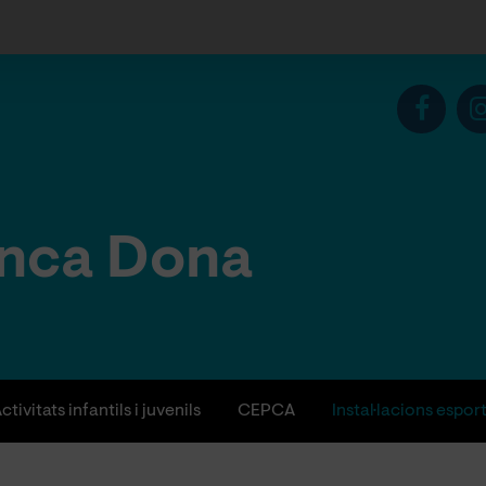
anca Dona
ctivitats infantils i juvenils
CEPCA
Instal·lacions espor