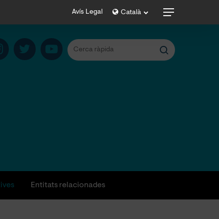
Menu
Avís Legal
Català
tives
Entitats relacionades