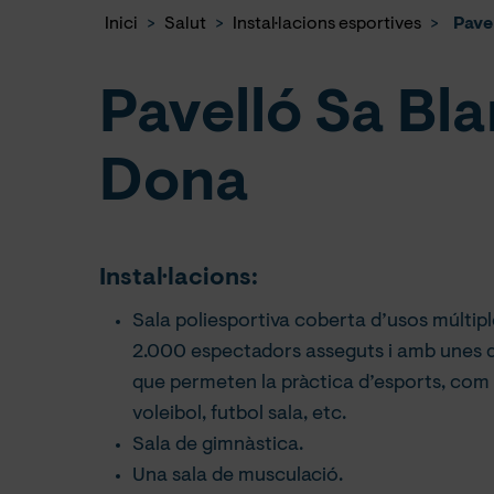
Inici
>
Salut
>
Instal·lacions esportives
>
Pave
Pavelló Sa Bl
Dona
Instal·lacions:
Sala poliesportiva coberta d’usos múltip
2.000 espectadors asseguts i amb unes 
que permeten la pràctica d’esports, com
voleibol, futbol sala, etc.
Sala de gimnàstica.
Una sala de musculació.