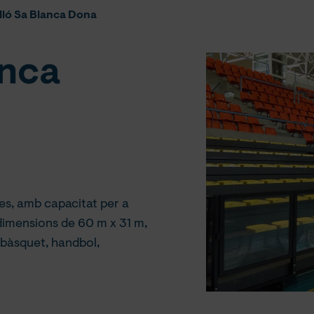
lló Sa Blanca Dona
anca
les, amb capacitat per a
dimensions de 60 m x 31 m,
 bàsquet, handbol,