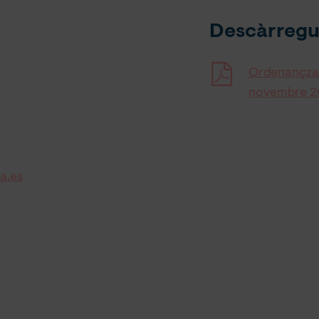
Descàrregu
Ordenançza f
novembre 
a.es