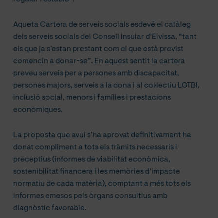
Aqueta Cartera de serveis socials esdevé el catàleg
dels serveis socials del Consell Insular d’Eivissa, “tant
els que ja s’estan prestant com el que està previst
comencin a donar-se”. En aquest sentit la cartera
preveu serveis per a persones amb discapacitat,
persones majors, serveis a la dona i al col·lectiu LGTBI,
inclusió social, menors i famílies i prestacions
econòmiques.
La proposta que avui s’ha aprovat definitivament ha
donat compliment a tots els tràmits necessaris i
preceptius (informes de viabilitat econòmica,
sostenibilitat financera i les memòries d’impacte
normatiu de cada matèria), comptant a més tots els
informes emesos pels òrgans consultius amb
diagnòstic favorable.