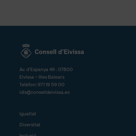
Av. d’Espanya 49 . 07800
Eivissa – Illes Balears
Telèfon:
971 19 59 00
idis@conselldeivissa.es
Igualtat
Diversitat