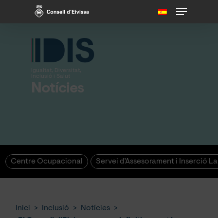
Skip
Menu
to
main
content
Igualtat, Diversitat,
Inclusió i Salut
Notícies
Centre Ocupacional
Servei d’Assesorament i Inserció L
Inici
>
Inclusió
>
Notícies
>