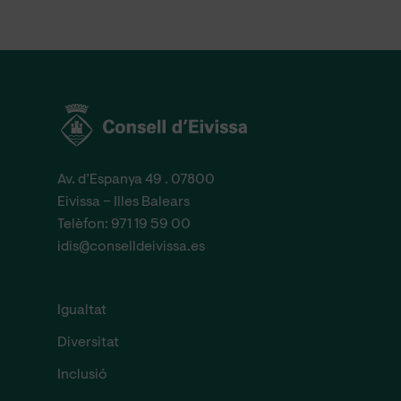
Av. d’Espanya 49 . 07800
Eivissa – Illes Balears
Telèfon:
971 19 59 00
idis@conselldeivissa.es
Igualtat
Diversitat
Inclusió