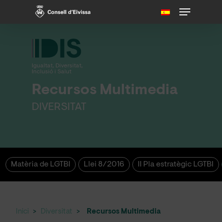
Skip
Menu
to
main
content
Igualtat, Diversitat,
Inclusió i Salut
Recursos Multimedia
DIVERSITAT
Matèria de LGTBI
Llei 8/2016
II Pla estratègic LGTBI
Inici
>
Diversitat
>
Recursos Multimedia