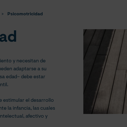
>
Psicomotricidad
dad
ento y necesitan de
pueden adaptarse a su
esa edad– debe estar
til.
e estimular el desarrollo
te la infancia, las cuales
ntelectual, afectivo y