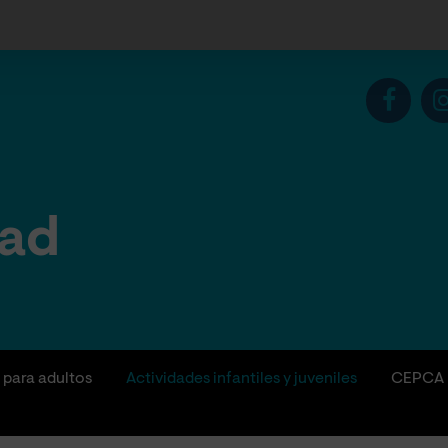
dad
 para adultos
Actividades infantiles y juveniles
CEPCA