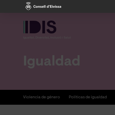
Skip
to
main
content
Igualtat, Diversitat, Inclusió i Salut
Igualdad
Violencia de género
Políticas de igualdad