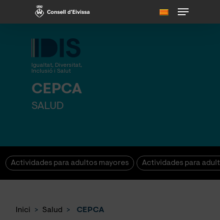
Skip
Menu
to
main
content
Igualtat, Diversitat,
Inclusió i Salut
CEPCA
SALUD
Actividades para adultos mayores
Actividades para adul
Inici
>
Salud
>
CEPCA