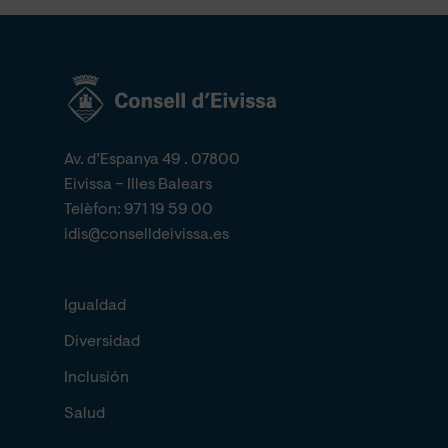
Av. d’Espanya 49 . 07800
Eivissa – Illes Balears
Telèfon:
971 19 59 00
idis@conselldeivissa.es
Igualdad
Diversidad
Inclusión
Salud