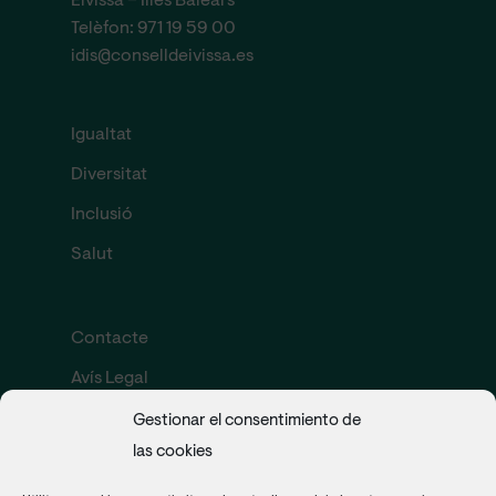
Eivissa – Illes Balears
Telèfon:
971 19 59 00
idis@conselldeivissa.es
Igualtat
Diversitat
Inclusió
Salut
Contacte
Avís Legal
Política de cookies
Gestionar el consentimiento de
las cookies