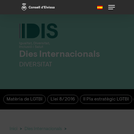
Skip
Menu
to
main
content
Igualtat, Diversitat,
Inclusió i Salut
Dies Internacionals
DIVERSITAT
Matèria de LGTBI
Llei 8/2016
II Pla estratègic LGTBI
Inici
>
Dies Internacionals
>