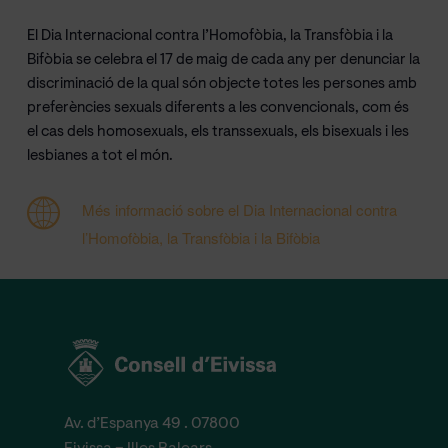
El Dia Internacional contra l’Homofòbia, la Transfòbia i la
Bifòbia se celebra el 17 de maig de cada any per denunciar la
discriminació de la qual són objecte totes les persones amb
preferències sexuals diferents a les convencionals, com és
el cas dels homosexuals, els transsexuals, els bisexuals i les
lesbianes a tot el món.
Més informació sobre el Dia Internacional contra
l’Homofòbia, la Transfòbia i la Bifòbia
Av. d’Espanya 49 . 07800