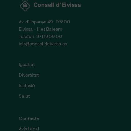
Av. d’Espanya 49 . 07800
Eivissa – Illes Balears
Telèfon:
971 19 59 00
idis@conselldeivissa.es
Igualtat
Diversitat
Inclusió
Salut
Contacte
Avís Legal