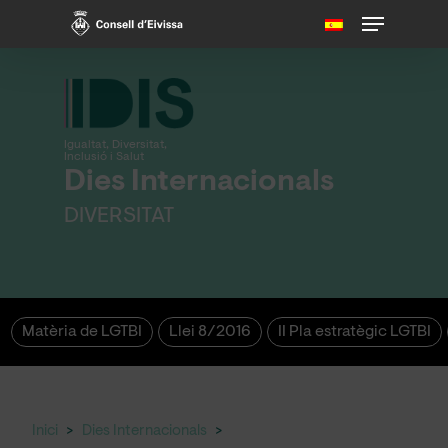
Skip
Menu
to
main
content
Igualtat, Diversitat,
Inclusió i Salut
Dies Internacionals
DIVERSITAT
Matèria de LGTBI
Llei 8/2016
II Pla estratègic LGTBI
Inici
>
Dies Internacionals
>