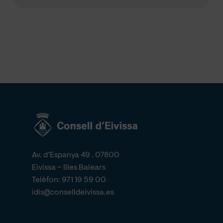
Av. d’Espanya 49 . 07800
Eivissa – Illes Balears
Telèfon:
971 19 59 00
idis@conselldeivissa.es