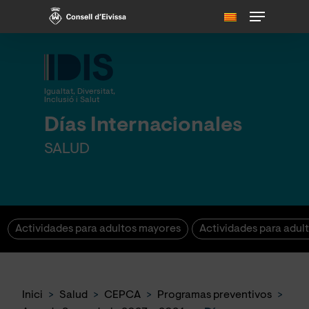
Skip
Menu
to
main
content
Igualtat, Diversitat,
Inclusió i Salut
Días Internacionales
SALUD
Actividades para adultos mayores
Actividades para adul
Inici
>
Salud
>
CEPCA
>
Programas preventivos
>