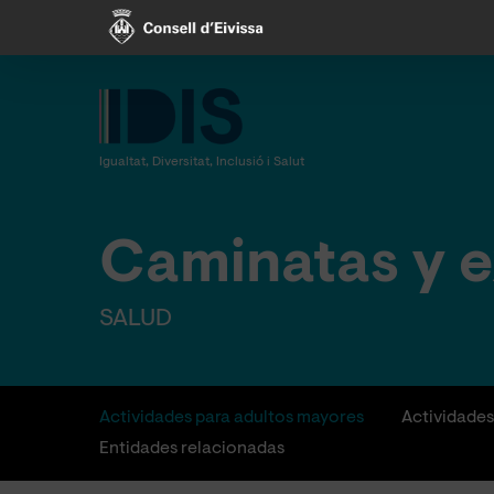
Skip
to
main
content
Igualtat, Diversitat, Inclusió i Salut
Caminatas y e
SALUD
Actividades para adultos mayores
Actividades
Entidades relacionadas