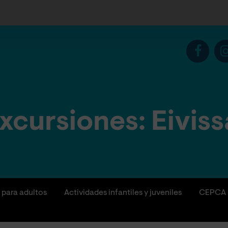
xcursiones: Eiviss
 para adultos
Actividades infantiles y juveniles
CEPCA