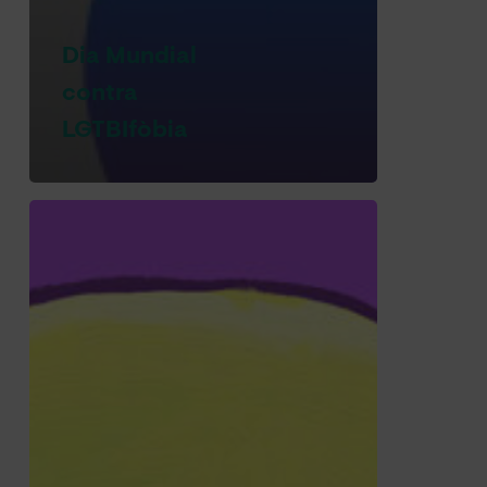
Dia Mundial
contra
LGTBIfòbia