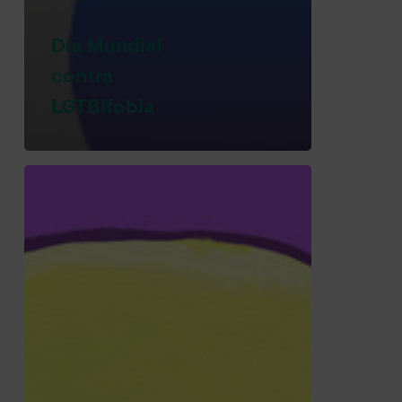
Día Mundial
contra
LGTBIfobia